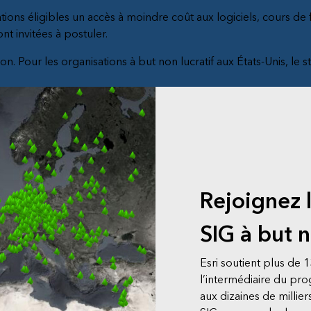
tions éligibles un accès à moindre coût aux logiciels, cours de
nt invitées à postuler.
ation. Pour les organisations à but non lucratif aux États-Unis, le s
Rejoignez 
SIG à but n
Esri soutient plus de 1
l’intermédiaire du pr
aux dizaines de millier