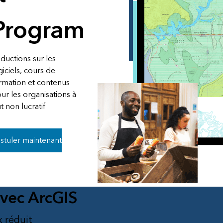
é
Tous les récits
Program
ductions sur les
giciels, cours de
rmation et contenus
ur les organisations à
t non lucratif
stuler maintenant
avec ArcGIS
x réduit