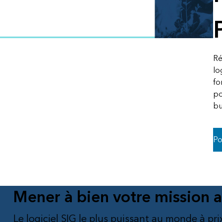
Tous les secteurs d’activit
Tous les produits
Ré
lo
fo
po
bu
Po
Mener à bien votre mission 
Le logiciel SIG le plus puissant au monde à pri