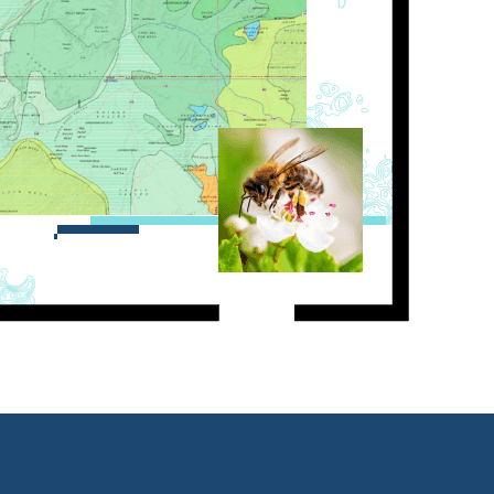
essai gratuit.
Lire le récit
Explorer ce cours
Découvrir ArcGIS Pro