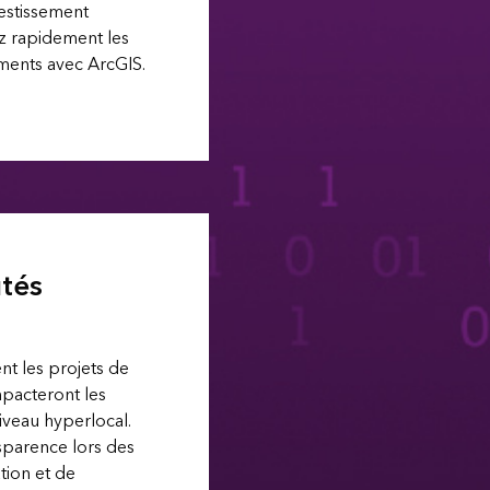
vestissement
z rapidement les
ments avec ArcGIS.
tés
 les projets de
acteront les
veau hyperlocal.
sparence lors des
tion et de