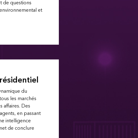
et de questions
 environnemental et
résidentiel
ynamique du
 tous les marchés
s affaires. Des
agents, en passant
ne intelligence
met de conclure