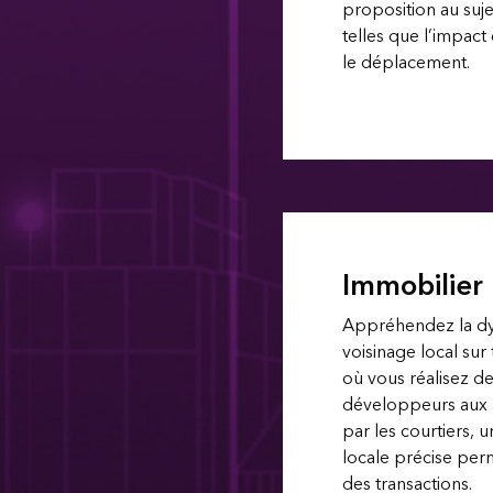
proposition au suj
telles que l’impact
le déplacement.
Immobilier 
Appréhendez la d
voisinage local sur
où vous réalisez de
développeurs aux 
par les courtiers, u
locale précise per
des transactions.