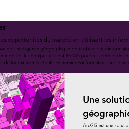
é
Tous les récits
er
ures opportunités du marché en utilisant les infor
on de l’intelligence géographique pour obtenir des information
s l’immobilier, les équipes utilisent ArcGIS pour rassembler d
 de fournir à leurs clients les dernières informations sur le mar
Une soluti
géographiq
ArcGIS est une soluti