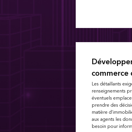
Développe
commerce d
Les détaillants exi
renseignements pré
éventuels emplac
prendre des décisi
matière d’immobilie
aux agents les donn
besoin pour informe