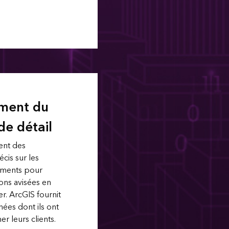
ment du
e détail
gent des
cis sur les
ements pour
ons avisées en
r. ArcGIS fournit
ées dont ils ont
r leurs clients.