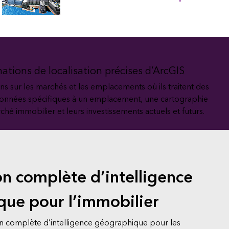
essai gratuit.
Lire le récit
Explorer ce cours
Découvrir ArcGIS Pro
mations de localisation précises d’ArcGIS
s sur les marchés et les emplacements où ils traitent des
es données spécifiques à un emplacement, une cartographie
ché immobilier et leurs investissements actuels et futurs.
on complète d’intelligence
ue pour l’immobilier
on complète d’intelligence géographique pour les