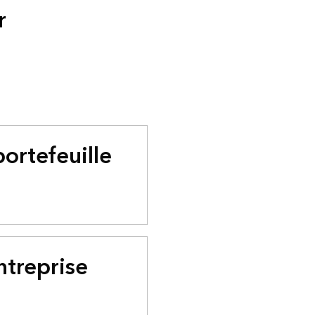
r
ortefeuille
ntreprise