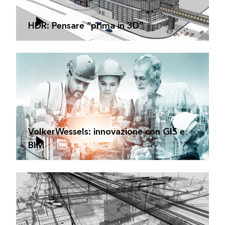
HDR: Pensare “prima in 3D”
VolkerWessels: innovazione con GIS e
BIM