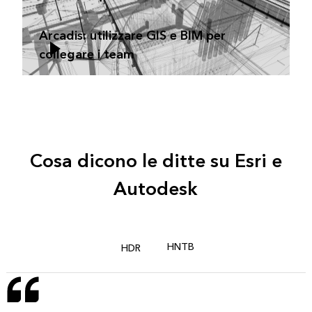
Arcadis: utilizzare GIS e BIM per
collegare i team
Cosa dicono le ditte su Esri e
Autodesk
HNTB
HDR