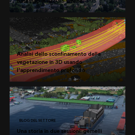
Basemap in ArcGIS Online
BLOG DI ARCGIS
Analisi dello sconfinamento della
vegetazione in 3D usando
l'apprendimento profondo
BLOG DEL SETTORE
Una storia in due sessioni: gemelli