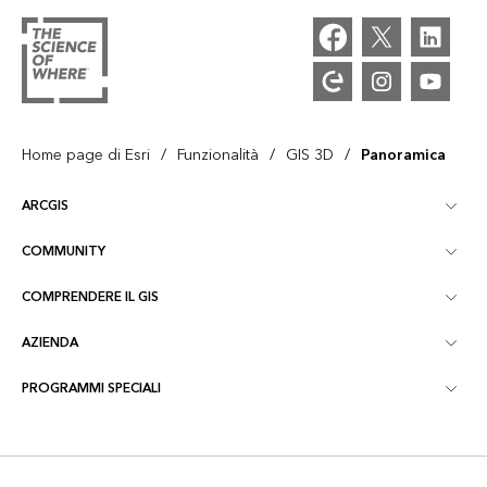
/
/
/
Home page di Esri
Funzionalità
GIS 3D
Panoramica
ARCGIS
COMMUNITY
Panoramica ArcGIS
COMPRENDERE IL GIS
Community Esri
Mappatura
AZIENDA
Cos'è il GIS?
Blog di ArcGIS
ArcGIS Pro
PROGRAMMI SPECIALI
Informazioni su Esri
Location Intelligence
Blog del settore
ArcGIS Enterprise
ArcGIS per uso personale
Contatti
Formazione
Ricerca e test dell'utente
ArcGIS Online