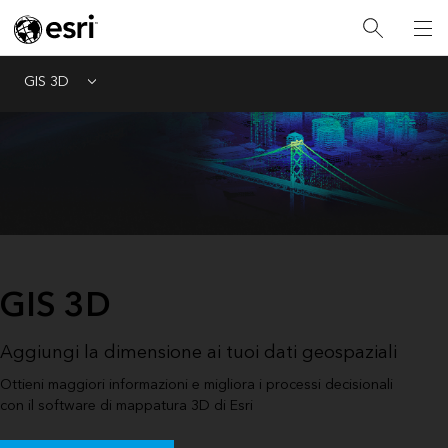
GIS 3D
Menu
GIS 3D
Aggiungi la dimensione ai tuoi dati geospaziali
Ottieni maggiori informazioni e migliora i processi decisionali
con il software di mappatura 3D di Esri