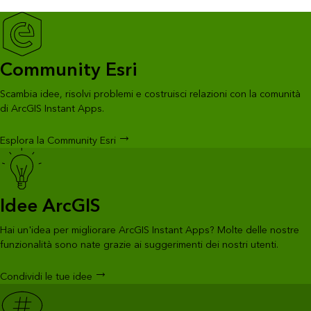
Community Esri
Scambia idee, risolvi problemi e costruisci relazioni con la comunità
di ArcGIS Instant Apps.
Esplora la Community Esri
Idee ArcGIS
Hai un'idea per migliorare ArcGIS Instant Apps? Molte delle nostre
funzionalità sono nate grazie ai suggerimenti dei nostri utenti.
Condividi le tue idee