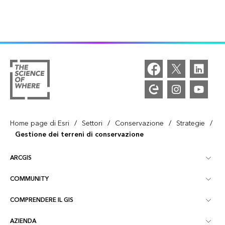
/
/
/
/
Home page di Esri
Settori
Conservazione
Strategie
Gestione dei terreni di conservazione
ARCGIS
COMMUNITY
Panoramica ArcGIS
COMPRENDERE IL GIS
Community Esri
Mappatura
AZIENDA
Cos'è il GIS?