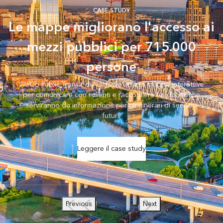
CASE STUDY
Le mappe migliorano l'accesso ai
mezzi pubblici per 715.000
persone
WeGo Public Transit di Nashville utilizza mappe interattive
per comunicare con i clienti e raccogliere feedback che
serviranno da informazione per gli itinerari di servizio
futuri.
Leggere il case study
Previous
Next