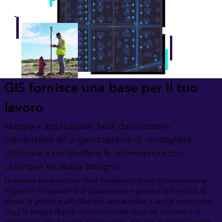
GIS fornisce una base per il tuo
lavoro
Mappe e applicazioni facili da utilizzare
consentono all'organizzazione di raccogliere,
utilizzare e condividere le informazioni con
chiunque ne abbia bisogno
Le mappe sono sempre state fondamentali per comprendere e
migliorare l'erogazione di acqua sicura e pulita e la fornitura di
servizi di gestione affidabili per acque reflue e acque meteoriche.
Oggi le mappe digitali consentono alle squadre sul campo di