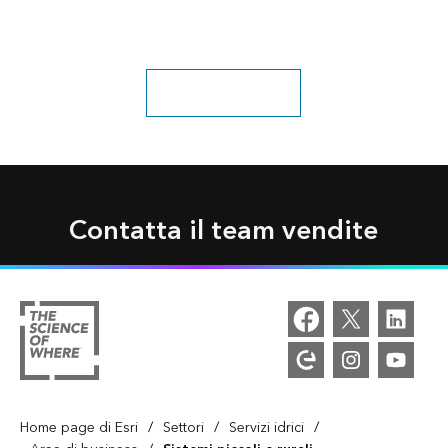
Scopri ulteriori soluzioni
Contatta il team vendite
/
/
/
Home page di Esri
Settori
Servizi idrici