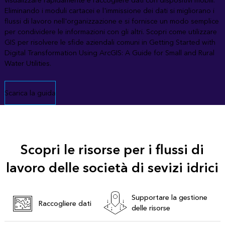
visualizzare rapidamente e raccogliere dati con dispositivi mobili.
Eliminando i moduli cartacei e l'immissione dei dati si migliorano i
flussi di lavoro nell'organizzazione e si fornisce un modo semplice
per condividere le informazioni con gli altri. Scopri come utilizzare
GIS per risolvere le sfide aziendali comuni in Getting Started with
Digital Transformation Using ArcGIS: A Guide for Small and Rural
Water Utilities.
Scarica la guida
Scopri le risorse per i flussi di
lavoro delle società di sevizi idrici
Supportare la gestione
Raccogliere dati
delle risorse