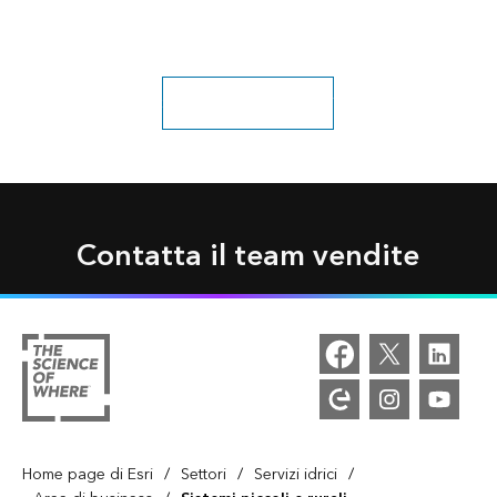
Scopri ulteriori soluzioni
Contatta il team vendite
/
/
/
Home page di Esri
Settori
Servizi idrici