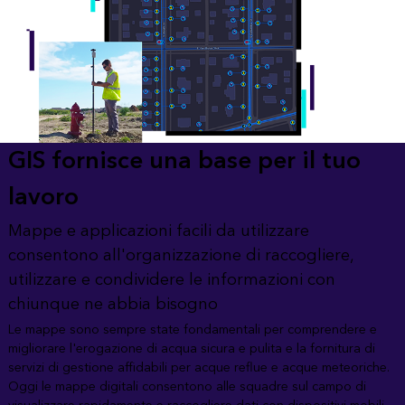
GIS fornisce una base per il tuo
lavoro
Mappe e applicazioni facili da utilizzare
consentono all'organizzazione di raccogliere,
utilizzare e condividere le informazioni con
chiunque ne abbia bisogno
Le mappe sono sempre state fondamentali per comprendere e
migliorare l'erogazione di acqua sicura e pulita e la fornitura di
servizi di gestione affidabili per acque reflue e acque meteoriche.
Oggi le mappe digitali consentono alle squadre sul campo di