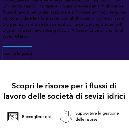
visualizzare rapidamente e raccogliere dati con dispositivi mobili.
Eliminando i moduli cartacei e l'immissione dei dati si migliorano i
flussi di lavoro nell'organizzazione e si fornisce un modo semplice
per condividere le informazioni con gli altri. Scopri come utilizzare
GIS per risolvere le sfide aziendali comuni in Getting Started with
Digital Transformation Using ArcGIS: A Guide for Small and Rural
Water Utilities.
Scarica la guida
Scopri le risorse per i flussi di
lavoro delle società di sevizi idrici
Supportare la gestione
Raccogliere dati
delle risorse