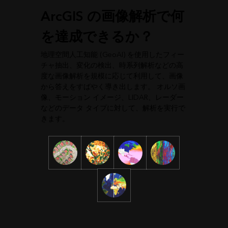
ArcGIS の画像解析で何
を達成できるか？
地理空間人工知能 (GeoAI) を使用したフィー
チャ抽出、変化の検出、時系列解析などの高
度な画像解析を規模に応じて利用して、画像
から答えをすばやく導き出します。 オルソ画
像、モーション イメージ、LIDAR、レーダー
などのデータ タイプに対して、解析を実行で
きます。