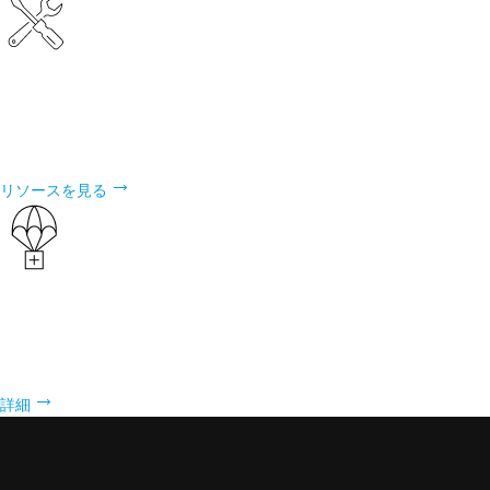
災害リソース
災害対応を支援するための ArcGIS Solutions、インシデント固有のデ
ータ、リソース カタログ、ライブ データ フィードを探索します。
リソースを見る
社会を良くするための GIS
Esri がどのようにして人々、地球、その繁栄と平和に与える影響を最大
化できるよう組織を支援するかをご覧ください。
詳細