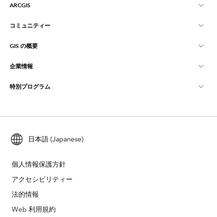
ARCGIS
コミュニティー
ArcGIS の概要
GIS の概要
Esri Community
マッピング
企業情報
GIS とは
ArcGIS ブログ
ArcGIS Pro
特別プログラム
Esri について
ロケーション インテリジェンス
業界ブログ
ArcGIS Enterprise
ArcGIS for Personal Use
Esri に連絡
トレーニング
ユーザー調査およびテスト
ArcGIS Online
ArcGIS for Student Use
採用情報
ArcUser
日本語 (Japanese)
Esri Young Professionals Network
開発者向けテクノロジー
自然保護
オープンビジョン
ArcNews
イベント
個人情報保護方針
ArcGIS Location Platform
災害対応
アクセシビリティー
パートナー
ArcWatch
Esri ストア
法的情報
教育機関
企業行動規範
Esri Press
Web 利用規約
ArcGIS Architecture Center