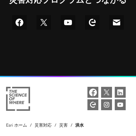
洪水
Esri ホーム
/
災害対応
/
災害
/