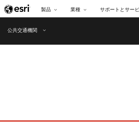
製品
業種
サポートとサー
ARCGIS
業種
サポートとサービス
機
ArcGIS の概要
建築・工業技術・建設
プロフェッショナル
非営利組
マ
公共交通機関
Esri のエンタープライズ地理空間
コンサル
デ
Menu
テクニカル サポー
市民の安
プラットフォーム
ビジネス
解
トレーニング
サイエン
ArcGIS Online
位
自然保護
完全な SaaS マッピング プラット
地方自治
デ
フォーム
教育機関
空
持続可能
ArcGIS Pro
公共エネルギー
世界有数の GIS ソフトウェア
電気通信
施設管理
ArcGIS Enterprise
交通機関
GIS とマッピングの基本的なシス
保健福祉サービス
テム
水道
中央政府
開発者向けテクノロジー
マッピング &amp; 空間解析アプリ
自然資源
ケーションの構築