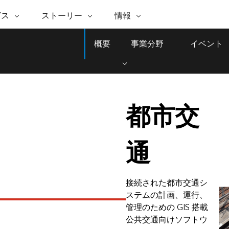
注目のイニシアティブ
ビス
ストーリー
情報
能
ESRI ストーリー
セルフサービス
ESRI について
ARCGIS の購入
ESRI に連絡
 サービス
織
ッピング
WhereNext Magazine
優れた地理空間情報活用へ
Esri について
ユーザー タイプ
ArcUser
サポートに問い
概要
事業分野
イベント
ータを空間的に表示および理解
エグゼクティブレベルのニ
の道
ArcGIS へのロールベース
ArcGIS ユーザー向け
ト
全
Esri のプログラムと取り組み
ュースと洞察
ス
的な技術リソース
析
Esri Community
ス
イベント
置情報を分析に活用
Esri ブログ
Esri ストア
ArcNews
ArcGIS ブログ
実世界のグローバルな GIS
Esri の ArcGIS 製品
業界ニュースと ArcGIS
体
パートナー
ータ管理
技術革新
新情報
都市交
ドキュメント
間データの統合、編集、共有
購入方法
な開発
採用情報
Esri と The Science of Where の
Esri 製品、パートナー製
ArcWatch
My Esri
ポッドキャスト
者サブスクリプション
地理空間に関するニュ
メディアおよびアナリスト関
インフラストラクチャ管理
通
ビジネスおよびテクノロジ
ス、見解、およびトレ
すべての機能
係者の方へ
ー リーダーの声
GIS を活用して、最新の強靱で持続可能な未
来を創ります。 計画と運用に対する地理学
的アプローチは、インフラストラクチャ プ
Esri に連絡
接続された都市交通シ
すべてのストーリー
ロジェクトが周囲の環境とどのように関連
ステムの計画、運行、
しているかをリーダーが理解するのに役立
管理のための GIS 搭載
ちます。
公共交通向けソフトウ
インフラストラクチャ管理の探索