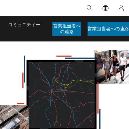
注目のトレーニング
注目の製品
注目のストーリー
注目
GIS について
イノベーションへの取り
組み
合わせ
GIS とは
コミュニティー
営業担当者へ
人工知能 (AI)
営業担当者への連絡
のアクセ
の実践
の連絡
地理学的アプローチ
ロケーション インテリ
ジェンス
 更
デジタル トランスフォ
ーメーション
品、開発
デジタル ツイン
ー
空間データ サイエンス: 解析を進化さ
ArcGIS Pro の概要
マップがライフラインとなるとき
The
ンド
せる
ArcGIS Pro は、Esri の世界をリードする
2024 年にブラジルで発生した歴史的な洪水
著: J
GIS デスクトップ アプリケーションであ
の際、GIS 技術を専門とする企業である
このインストラクター主導型のコースで
本書
り、マッピング、解析、データ管理に用い
Codex は、30 日間で 17 件の緊急洪水アプ
は、データのパターンや関係性を明らかに
かつ
られています。 技術がどのようなものかを
リケーションを構築し、重要な救助活動を
するために使用される空間統計技術を探索
解決
確認したり、ハンズオンのインタラクティ
実現しました。
し、複雑な問題を解決する知見を引き出し
らか
ブ マップを試したり、製品の機能を調べた
ます。
ストーリーを読む
り、無料トライアルを開始したりします。
本書