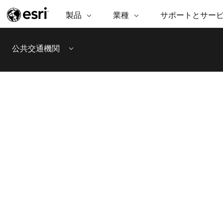
製品
業種
サポートとサー
ARCGIS
業種
サポートとサービス
機
ArcGIS の概要
建築・工業技術・建設
プロフェッショナル
非営利組
マ
公共交通機関
Esri のエンタープライズ地理空間
コンサル
デ
Menu
テクニカル サポー
市民の安
プラットフォーム
ビジネス
解
トレーニング
サイエン
ArcGIS Online
位
自然保護
完全な SaaS マッピング プラット
地方自治
デ
フォーム
教育機関
空
持続可能
ArcGIS Pro
公共エネルギー
世界有数の GIS ソフトウェア
電気通信
施設管理
ArcGIS Enterprise
交通機関
GIS とマッピングの基本的なシス
保健福祉サービス
テム
水道
中央政府
開発者向けテクノロジー
マッピング &amp; 空間解析アプリ
自然資源
ケーションの構築