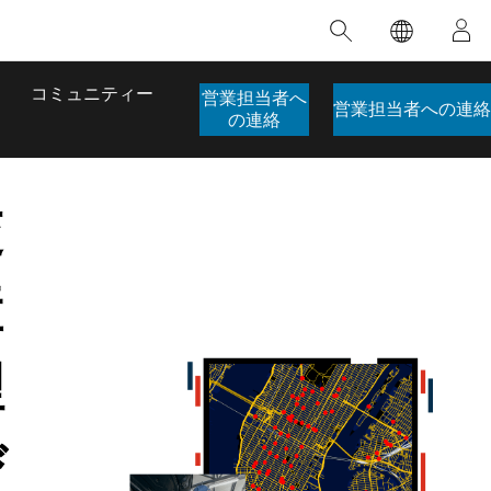
注目のトレーニング
注目の製品
注目のストーリー
注目
GIS について
イノベーションへの取り
組み
合わせ
GIS とは
コミュニティー
営業担当者へ
人工知能 (AI)
営業担当者への連絡
のアクセ
の実践
の連絡
地理学的アプローチ
ロケーション インテリ
ジェンス
 更
交
デジタル トランスフォ
ーメーション
品、開発
デジタル ツイン
産
ー
空間データ サイエンス: 解析を進化さ
ArcGIS Pro の概要
マップがライフラインとなるとき
The
ンド
せる
ArcGIS Pro は、Esri の世界をリードする
2024 年にブラジルで発生した歴史的な洪水
著: J
GIS デスクトップ アプリケーションであ
の際、GIS 技術を専門とする企業である
理
このインストラクター主導型のコースで
本書
り、マッピング、解析、データ管理に用い
Codex は、30 日間で 17 件の緊急洪水アプ
は、データのパターンや関係性を明らかに
かつ
られています。 技術がどのようなものかを
リケーションを構築し、重要な救助活動を
するために使用される空間統計技術を探索
解決
確認したり、ハンズオンのインタラクティ
実現しました。
し、複雑な問題を解決する知見を引き出し
らか
び
ブ マップを試したり、製品の機能を調べた
ます。
ストーリーを読む
り、無料トライアルを開始したりします。
本書