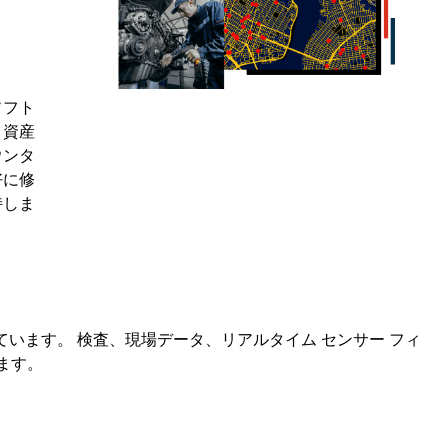
コースを探索
ArcGIS Pro の詳細
ソフト
、資産
ウンタ
好に修
持しま
ています。 検査、現場データ、リアルタイム センサー フィ
ます。