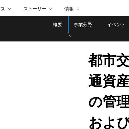
注目のイニシアティブ
ビス
ストーリー
情報
能
ESRI ストーリー
セルフサービス
ESRI について
ARCGIS の購入
ESRI に連絡
 サービス
織
ッピング
WhereNext Magazine
優れた地理空間情報活用へ
Esri について
ユーザー タイプ
ArcUser
サポートに問い
概要
事業分野
イベント
ータを空間的に表示および理解
エグゼクティブレベルのニ
の道
ArcGIS へのロールベース
ArcGIS ユーザー向け
ト
全
Esri のプログラムと取り組み
ュースと洞察
ス
的な技術リソース
析
Esri Community
ス
イベント
置情報を分析に活用
Esri ブログ
Esri ストア
ArcNews
ArcGIS ブログ
実世界のグローバルな GIS
Esri の ArcGIS 製品
業界ニュースと ArcGIS
都市
体
パートナー
ータ管理
技術革新
新情報
ドキュメント
間データの統合、編集、共有
購入方法
な開発
採用情報
Esri と The Science of Where の
Esri 製品、パートナー製
ArcWatch
My Esri
通資
ポッドキャスト
者サブスクリプション
地理空間に関するニュ
メディアおよびアナリスト関
インフラストラクチャ管理
ビジネスおよびテクノロジ
ス、見解、およびトレ
すべての機能
係者の方へ
ー リーダーの声
GIS を活用して、最新の強靱で持続可能な未
来を創ります。 計画と運用に対する地理学
の管
的アプローチは、インフラストラクチャ プ
Esri に連絡
すべてのストーリー
ロジェクトが周囲の環境とどのように関連
しているかをリーダーが理解するのに役立
およ
ちます。
インフラストラクチャ管理の探索