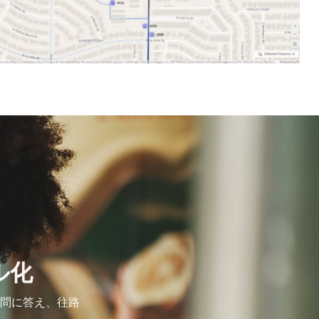
ル化
問に答え、往路