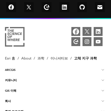
Follow us on Facebook
Follow us on Twitter
Explore our Esri Community
Connect with us on LinkedIn
Follow us on Git
Email 
고체 지구 과학
Esri 홈
/
About
/
과학
/
이니셔티브
/
ARCGIS
커뮤니티
ArcGIS Overview
GIS 이해
Esri 커뮤니티
매핑
회사
GIS란?
ArcGIS Blog
ArcGIS Pro