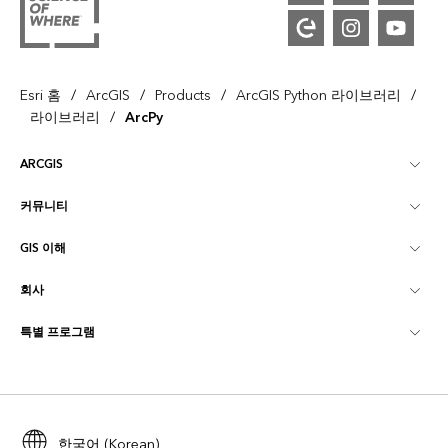
/
/
/
/
Esri 홈
ArcGIS
Products
ArcGIS Python 라이브러리
/
라이브러리
ArcPy
ARCGIS
커뮤니티
ArcGIS Overview
GIS 이해
Esri 커뮤니티
매핑
회사
GIS란?
ArcGIS Blog
ArcGIS Pro
특별 프로그램
Esri 정보
로케이션 인텔리전스
산업별 블로그
ArcGIS Enterprise
ArcGIS for Personal Use
문의하기
교육
사용자 리서치 및 테스트
ArcGIS Online
ArcGIS for Student Use
채용
ArcUser
Esri Young Professionals Network
한국어 (Korean)