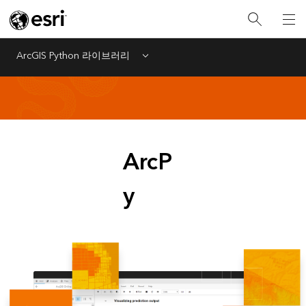
ArcGIS Python 라이브러리
Menu
ArcP
y