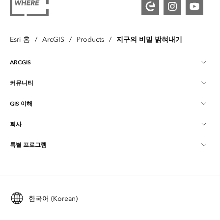
지구의 비밀 밝혀내기
Esri 홈
/
ArcGIS
/
Products
/
ARCGIS
커뮤니티
ArcGIS Overview
GIS 이해
Esri 커뮤니티
매핑
회사
GIS란?
ArcGIS Blog
ArcGIS Pro
특별 프로그램
Esri 정보
로케이션 인텔리전스
산업별 블로그
ArcGIS Enterprise
ArcGIS for Personal Use
문의하기
교육
사용자 리서치 및 테스트
ArcGIS Online
ArcGIS for Student Use
채용
ArcUser
한국어 (Korean)
Esri Young Professionals Network
Developer Technology
보존
오픈 비전