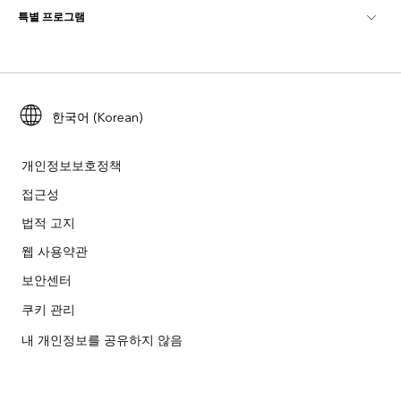
특별 프로그램
Esri 정보
로케이션 인텔리전스
산업별 블로그
ArcGIS Enterprise
ArcGIS for Personal Use
문의하기
교육
사용자 리서치 및 테스트
ArcGIS Online
ArcGIS for Student Use
채용
ArcUser
Esri Young Professionals Network
한국어 (Korean)
Developer Technology
보존
오픈 비전
ArcNews
이벤트
ArcGIS Location Platform
개인정보보호정책
재난 대응
파트너
접근성
ArcWatch
Esri 스토어
법적 고지
교육
기업윤리강령
Esri 보도
ArcGIS Architecture Center
웹 사용약관
비영리기관
환경 및 지속가능성 이니셔티브
보안센터
Esri 비디오
쿠키 관리
인종 평등
사이트맵
GIS 딕셔너리
내 개인정보를 공유하지 않음