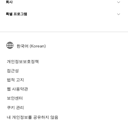
회사
GIS란?
ArcGIS Blog
ArcGIS Pro
특별 프로그램
Esri 정보
로케이션 인텔리전스
산업별 블로그
ArcGIS Enterprise
ArcGIS for Personal Use
문의하기
교육
사용자 리서치 및 테스트
ArcGIS Online
ArcGIS for Student Use
채용
ArcUser
Esri Young Professionals Network
한국어 (Korean)
Developer Technology
보존
오픈 비전
ArcNews
이벤트
ArcGIS Location Platform
개인정보보호정책
재난 대응
파트너
접근성
ArcWatch
Esri 스토어
법적 고지
교육
기업윤리강령
Esri 보도
ArcGIS Architecture Center
웹 사용약관
비영리기관
환경 및 지속가능성 이니셔티브
보안센터
Esri 비디오
쿠키 관리
인종 평등
사이트맵
GIS 딕셔너리
내 개인정보를 공유하지 않음