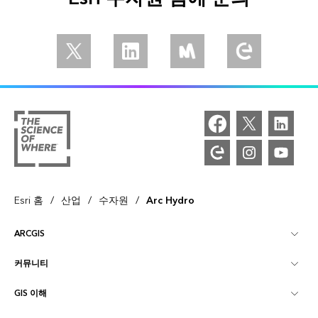
Follow us on Twitter
Connect with us on Linkedin
Follow us on Meetup
Follow us on M
/
/
/
Esri 홈
산업
수자원
Arc Hydro
ARCGIS
커뮤니티
ArcGIS Overview
GIS 이해
Esri 커뮤니티
매핑