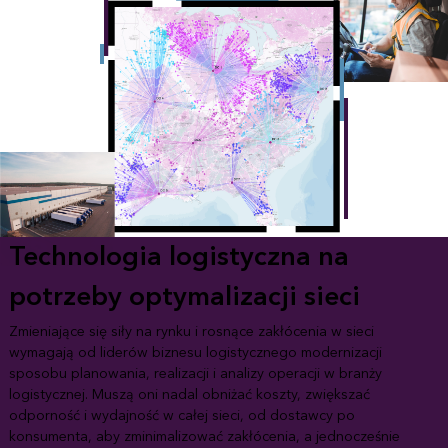
Technologia logistyczna na
potrzeby optymalizacji sieci
Zmieniające się siły na rynku i rosnące zakłócenia w sieci
wymagają od liderów biznesu logistycznego modernizacji
sposobu planowania, realizacji i analizy operacji w branży
logistycznej. Muszą oni nadal obniżać koszty, zwiększać
odporność i wydajność w całej sieci, od dostawcy po
konsumenta, aby zminimalizować zakłócenia, a jednocześnie