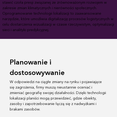
stawić czoła presji związanej ze zrównoważonym rozwojem w
zakresie zmian klimatycznych i nierówności społecznych.
Oprogramowanie technologii lokalizacji to zaawansowane
narzędzie, które umożliwia digitalizację procesów logistycznych w
celu dostarczenia wizualizacji w czasie rzeczywistym, optymalizacji
sieci i analityki predykcyjnej.
Planowanie i
dostosowywanie
W odpowiedzi na ciągłe zmiany na rynku i pojawiające
się zagrożenia, firmy muszą nieustannie oceniać i
zmieniać geografię swojej działalności. Dzięki technologii
lokalizacji planiści mogą przewidzieć, gdzie obiekty,
zasoby i zapotrzebowanie łączą się z nadwyżkami i
brakami zasobów.