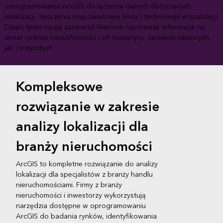
oprogramowania ArcGIS do łączenia danych dotyczących
lokalizacji, tworzenia map światowej klasy i technologii wizualizacji.
Dzięki temu mogą zapewnić klientom najnowsze informacje na
temat rynków nieruchomości i ich inwestycji, zarówno obecnych,
jak i przyszłych.
Kompleksowe
rozwiązanie w zakresie
analizy lokalizacji dla
branży nieruchomości
ArcGIS to kompletne rozwiązanie do analizy
lokalizacji dla specjalistów z branży handlu
nieruchomościami. Firmy z branży
nieruchomości i inwestorzy wykorzystują
narzędzia dostępne w oprogramowaniu
ArcGIS do badania rynków, identyfikowania