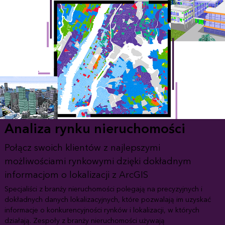
Analiza rynku nieruchomości
Połącz swoich klientów z najlepszymi
możliwościami rynkowymi dzięki dokładnym
informacjom o lokalizacji z ArcGIS
Specjaliści z branży nieruchomości polegają na precyzyjnych i
dokładnych danych lokalizacyjnych, które pozwalają im uzyskać
informacje o konkurencyjności rynków i lokalizacji, w których
działają. Zespoły z branży nieruchomości używają