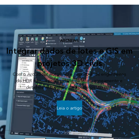
ARCNEWS
Integrar dados de lotes e GIS em
projetos 3D civis
Com o ArcGIS for AutoCAD e ReportAll, os engenheiros
do HDR trazem propriedade de lotes, zoneamento e
detalhes ambientais para projetos 3D civis.
Leia o artigo