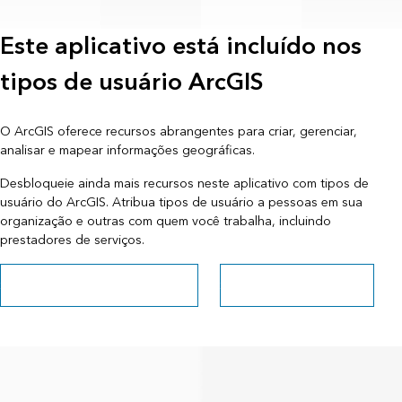
Este aplicativo está incluído nos
ArcGIS Field Maps
ArcGIS Living
Atlas of the
tipos de usuário ArcGIS
World
O ArcGIS oferece recursos abrangentes para criar, gerenciar,
analisar e mapear informações geográficas.
Desbloqueie ainda mais recursos neste aplicativo com tipos de
usuário do ArcGIS. Atribua tipos de usuário a pessoas em sua
organização e outras com quem você trabalha, incluindo
prestadores de serviços.
Saiba mais sobre tipos de usuário
Saiba mais sobre o ArcGIS