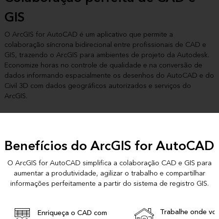
GIS
O ArcGIS for AutoCAD é um aplicativo que permite a
colaboração síncrona bidirecional entre profissionais de CAD e
GIS, trazendo o ArcGIS para ambientes de projeto da Autodesk.
Economize horas no controle de qualidade e na conversão de
dados informando espacialmente os desenhos do AutoCAD e do
Civil 3D com dados geográficos autorizados e serviços do
ArcGIS.
Benefícios do ArcGIS for AutoCAD
O ArcGIS for AutoCAD simplifica a colaboração CAD e GIS para
aumentar a produtividade, agilizar o trabalho e compartilhar
informações perfeitamente a partir do sistema de registro GIS.
Trabalhe onde voc
Enriqueça o CAD com