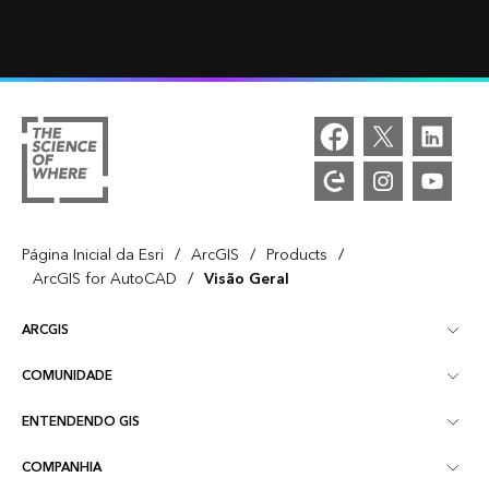
/
/
/
Página Inicial da Esri
ArcGIS
Products
/
ArcGIS for AutoCAD
Visão Geral
ARCGIS
COMUNIDADE
Visão Geral do ArcGIS
ENTENDENDO GIS
Esri Community
Mapeamento
COMPANHIA
O que é GIS?
ArcGIS Blog
ArcGIS Pro