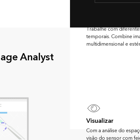
Traga os dados
Trabalhe com diferentes
temporais. Combine ima
multidimensional e est
age Analyst
Visualizar
Com a análise do espaço
visão do sensor com fe