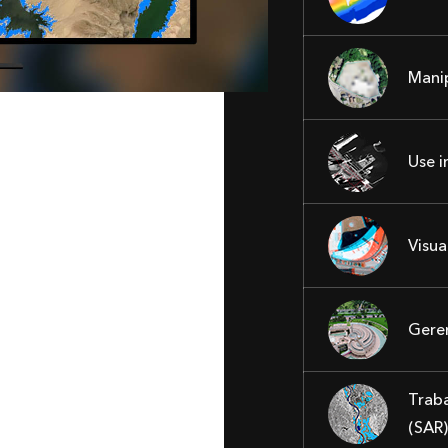
Manip
Use 
Visua
Gere
Traba
(SAR)