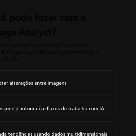
ê pode fazer com o
age Analyst?
lyst expande seu arsenal de ferramentas
s e experiências de usuário para melhorar e
 trabalho.
tar alterações entre imagens
sione e automatize fluxos de trabalho com IA
nda tendências usando dados multidimensionais