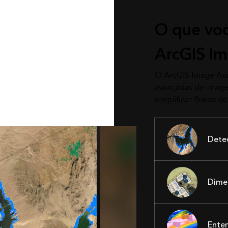
 de dados de série
O que voc
 e mais recente, a
re as imagens.
ArcGIS Im
O ArcGIS Image Ana
avançadas de imagen
simplificar fluxos de
Detec
Dimen
Ente