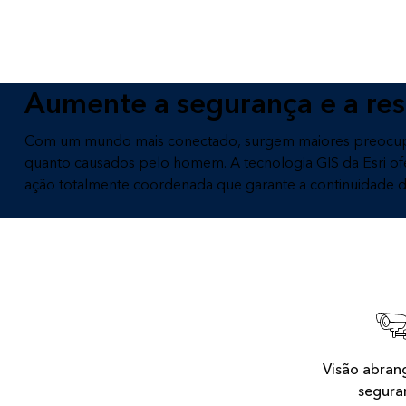
Todos os produtos
Todos os setores
Aumente a segurança e a resi
Com um mundo mais conectado, surgem maiores preocupaçõ
quanto causados ​​pelo homem. A tecnologia GIS da Esri of
ação totalmente coordenada que garante a continuidade d
Visão abran
segura