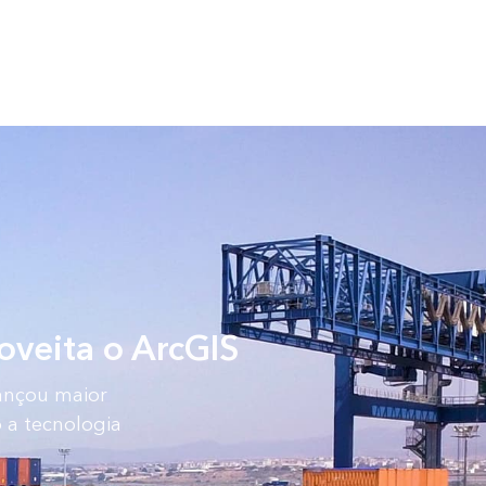
oveita o ArcGIS
ançou maior
 a tecnologia