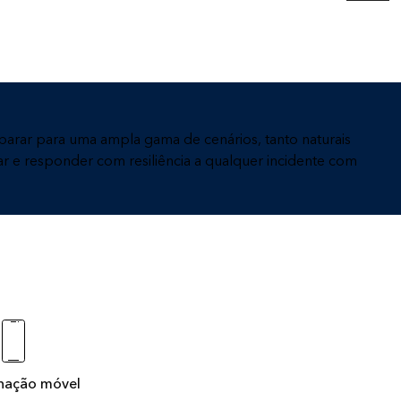
Leia a história
Explore o curso
rar para uma ampla gama de cenários, tanto naturais
ar e responder com resiliência a qualquer incidente com
nação móvel