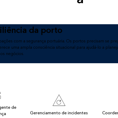
liência da porto
es com a segurança portuária. Os portos precisam se prepa
erece uma ampla consciência situacional para ajudá-lo a planej
os negócios.
gente de
Gerenciamento de incidentes
Coorde
nça