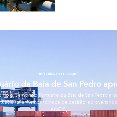
HISTÓRIA DO USUÁRIO
ário da Baía de San Pedro apr
omo o Complexo Portuário da Baía de San Pedro alc
situacional e melhor tomada de decisão, aproveitando
ArcGIS.