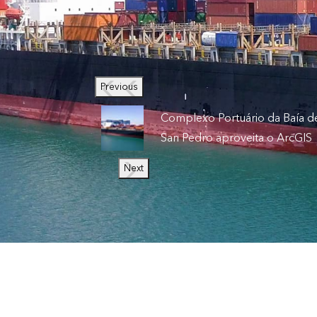
Previous
Complexo Portuário da Baía d
San Pedro aproveita o ArcGIS
Next