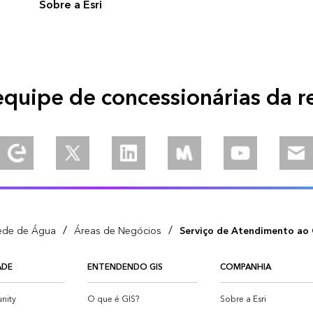
Sobre a Esri
quipe de concessionárias da r
Explore our Esri Community
Follow us on Twitter
Join us on Linkedin
Join is on Meetup
Watch our vid
Ema
/
/
ede de Água
Áreas de Negócios
Serviço de Atendimento ao 
ADE
ENTENDENDO GIS
COMPANHIA
nity
O que é GIS?
Sobre a Esri