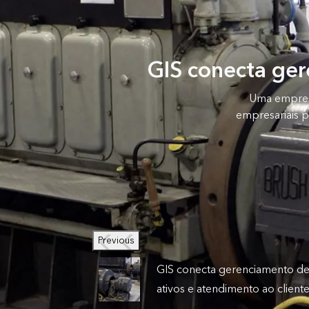
GIS conecta ger
Uma empresa
empresariais p
Previous
GIS conecta gerenciamento d
ativos e atendimento ao client