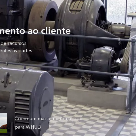
mento ao cliente
 de recursos
entes às partes
Como um mapa mudou o jogo
para WHUD