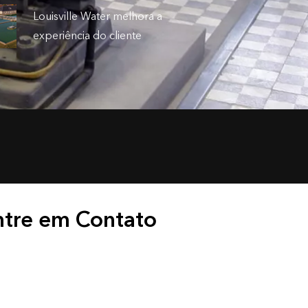
Louisville Water melhora a
experiência do cliente
ntre em Contato