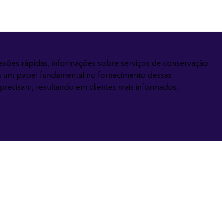
Leia a história
Explore o curso
nexões rápidas, informações sobre serviços de conservação
m um papel fundamental no fornecimento dessas
precisam, resultando em clientes mais informados,