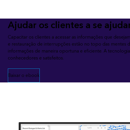
Todos os produtos
Todos os setores
Ajudar os clientes a se ajud
Capacitar os clientes a acessar as informações que desej
e restauração de interrupções estão no topo das mentes
informações de maneira oportuna e eficiente. A tecnologi
conhecedores e satisfeitos.
Baixar o ebook