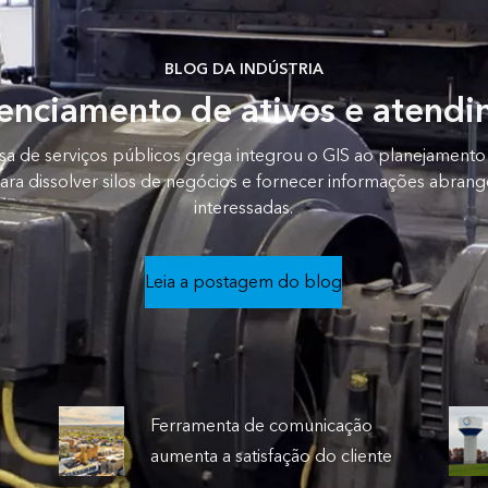
BLOG DA INDÚSTRIA
enciamento de ativos e atendi
 de serviços públicos grega integrou o GIS ao planejamento
ara dissolver silos de negócios e fornecer informações abrang
interessadas.
Leia a postagem do blog
e
Ferramenta de comunicação
e
aumenta a satisfação do cliente