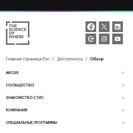
/
/
Главная страница Esri
Доступность
Обзор
ARCGIS
СООБЩЕСТВО
Обзор ArcGIS
ЗНАКОМСТВО С ГИС
Сообщества и форумы
Картография
КОМПАНИЯ
Что такое ГИС?
Блог ArcGIS
ArcGIS Pro
СПЕЦИАЛЬНЫЕ ПРОГРАММЫ
Об Esri
Аналитика, основанная на местоположении
Отраслевой блог
ArcGIS Enterprise