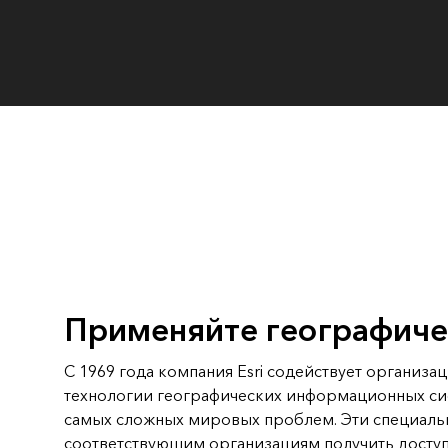
Создание картографических
приложений и приложений
Все отрасли
пространственного анализа
Все продукты
Применяйте географиче
С 1969 года компания Esri содействует организа
технологии географических информационных си
самых сложных мировых проблем. Эти специал
соответствующим организациям получить досту