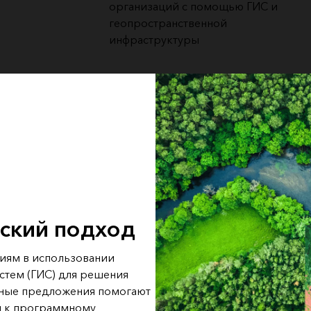
Все истории
организаций с помощью ГИС и
геопространственной
инфраструктуры
ский подход
циям в использовании
стем (ГИС) для решения
ьные предложения помогают
п к программному