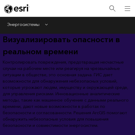
Энергосистемы
Menu
Визуализировать опасности в
реальном времени
Контролировать повреждения, предотвращая несчастные
случаи на рабочем месте или реагируя на чрезвычайные
ситуации в обществе, это основная задача. ГИС дает
возможности для обнаружения небезопасных условий,
которые угрожают людям, имуществу и окружающей среде,
для управления рисками. Инновационные аналитические
методы, такие как машинное обучение с данными реального
времени, дают новые возможности в работах по
безопасности и согласованности. Решения ArcGIS помогают
обнаружить небезопасные условия для повышения
безопасности и совместимости энергосистем.