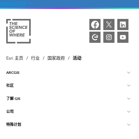
探索购买选项
活动
Esri 主页
/
行业
/
国家政府
/
ARCGIS
社区
ArcGIS 概览
了解 GIS
Esri 社区
制图
公司
什么是 GIS？
ArcGIS 博客
ArcGIS Pro
特殊计划
关于 Esri
位置智能
行业博客
ArcGIS Enterprise
ArcGIS for Personal Use