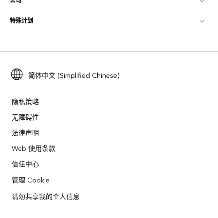
公司
什么是 GIS？
ArcGIS 博客
ArcGIS Pro
特殊计划
关于 Esri
位置智能
行业博客
ArcGIS Enterprise
ArcGIS for Personal Use
联系我们
培训
用户研究和测试
ArcGIS Online
ArcGIS for Student Use
招贤纳士
ArcUser
Esri 年轻专家关系网
简体中文 (Simplified Chinese)
开发者技术
保护
开放视野
ArcNews
活动
ArcGIS Location Platform
隐私策略
灾难响应
合作伙伴
无障碍性
ArcWatch
Esri Store
法律声明
教育
业务行为准则
Esri Press
ArcGIS Architecture Center
Web 使用条款
非营利机构
环境与可持续发展倡议
信任中心
Esri 视频
管理 Cookie
种族平等
网站地图
GIS 字典
请勿共享我的个人信息