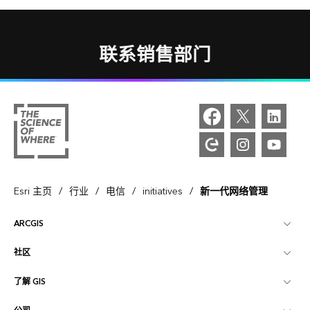
联系销售部门
/
/
/
/
Esri 主页
行业
电信
initiatives
新一代网络管理
ARCGIS
社区
ArcGIS 概览
了解 GIS
Esri 社区
制图