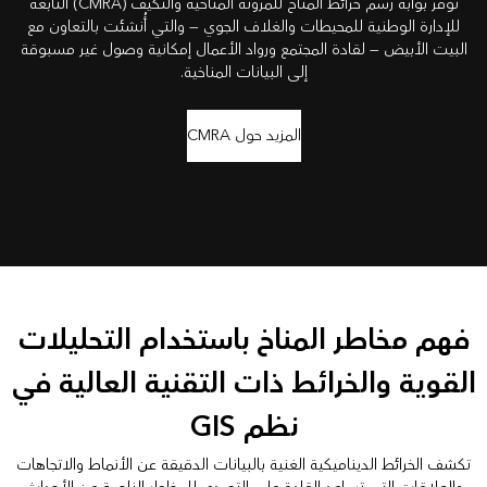
توفر بوابة رسم خرائط المناخ للمرونة المناخية والتكيف (CMRA) التابعة
للإدارة الوطنية للمحيطات والغلاف الجوي — والتي أُنشئت بالتعاون مع
البيت الأبيض — لقادة المجتمع ورواد الأعمال إمكانية وصول غير مسبوقة
إلى البيانات المناخية.
المزيد حول CMRA
فهم مخاطر المناخ باستخدام التحليلات
القوية والخرائط ذات التقنية العالية في
نظم GIS
تكشف الخرائط الديناميكية الغنية بالبيانات الدقيقة عن الأنماط والاتجاهات