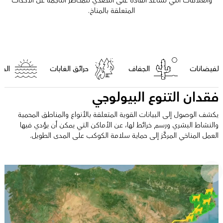
والعلاقات التي تساعد القادة على التصدي للمخاطر الناجمة عن الأحداث
المتعلقة بالمناخ.
الفيضانات
الجفاف
حرائق الغابات
الحر
فقدان التنوع البيولوجي
يكشف الوصول إلى البيانات القوية المتعلقة بالأنواع والمناطق المحمية
والنشاط البشري ورسم خرائط لها، عن الأماكن التي يمكن أن يؤدي فيها
العمل المناخي المركَّز إلى حماية سلامة الكوكب على المدى الطويل.