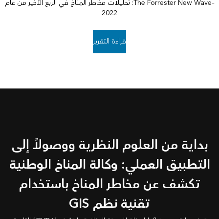
–The Forrester New Wave: تحليلات مخاطر المناخ في الربع الأخير من عام
2022
قراءة التقرير
بداية من العلوم النظرية ووصولاً إلى
التطبيق العملي: وكالة المناخ الوطنية
تكشف عن مخاطر المناخ باستخدام
تقنية نظم GIS