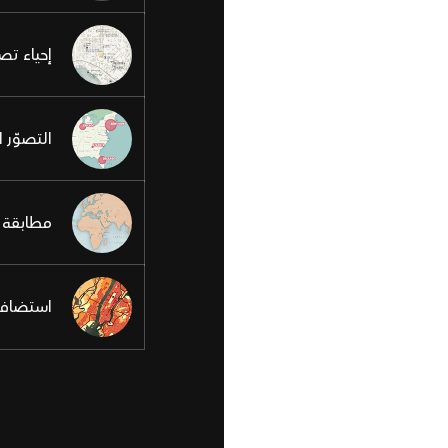
إحياء تص
التصوّر ا
مطابقة ع
استضافة 