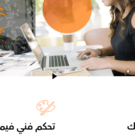
ك
تحكم فني فيما 