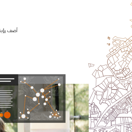
أضف رؤيتك