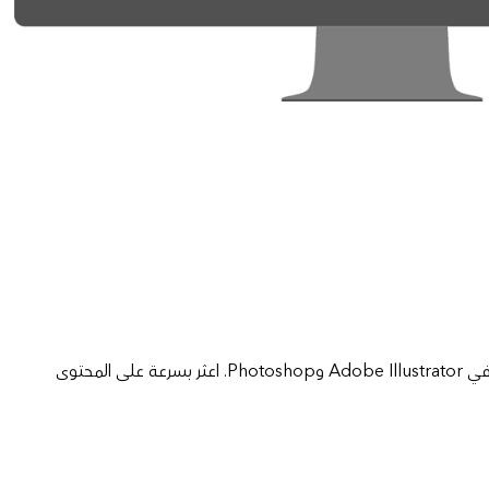
يتيح ArcGIS Maps for Adobe Creative Cloud للمحترفين المبدعين الوصول إلى الخرائط المعتمدة على البيانات واستخدامها في التصميم في Adobe Illustrator وPhotoshop. اعثر بسرعة على المحتوى