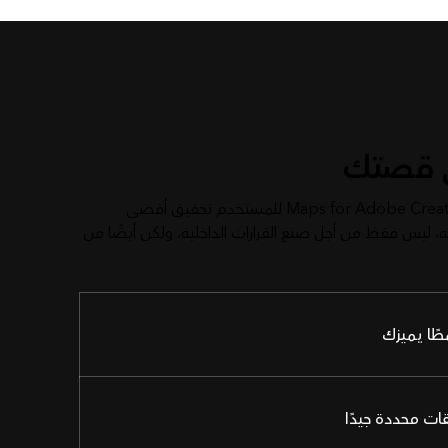
 قصتك
يتيح تطبيق Maps for Adobe Creative Cloud للمستخدم تحقيق أقصى
ه، ليس فقط من أجل صنع القرارات الداخلية، ولكن أيضًا من
ًا يميزك
ات محددة جيدًا