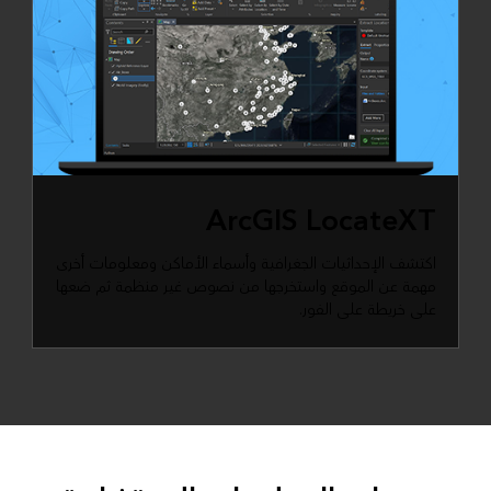
ArcGIS LocateXT
اكتشف الإحداثيات الجغرافية وأسماء الأماكن ومعلومات أخرى
مهمة عن الموقع واستخرجها من نصوص غير منظمة ثم ضعها
على خريطة على الفور.