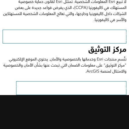
لا تبيع Esri المعلومات الشخصية. تمتثل Esri لقانون حماية خصوصية
المستهلك في كاليفورنيا (CCPA)، الذي يفرض قواعد جديدة على بعض
الشركات داخل كاليفورنيا وخارجها، والتي تعالج المعلومات الشخصية للمستهلكين
والأسر في كاليفورنيا.
تعرّف على النهج الذي نتَّبعه في الامتثال لقانون حماية خصوصية المستهلك في
كاليفورنيا (CCPA)
مركز التوثيق
تتَّسم منتجات Esri وخدماتها بالخصوصية والأمان. يحتوي الموقع الإلكتروني
"مركز التوثيق" على معلومات الضمان التي تبحث عنها بشأن الأمان والخصوصية
والامتثال لمنصة ArcGIS.
تعرّف على مزيد من المعلومات في هذا الشأن في Trust.ArcGIS.com