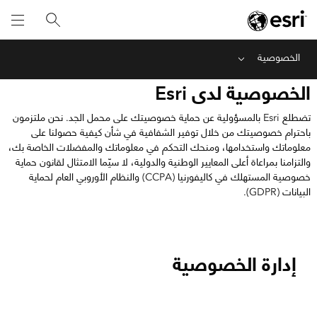
الخصوصية
Menu
الخصوصية لدى Esri
تضطلع Esri بالمسؤولية عن حماية خصوصيتك على محمل الجد. نحن ملتزمون
باحترام خصوصيتك من خلال توفير الشفافية في شأن كيفية حصولنا على
معلوماتك واستخدامها، ومنحك التحكم في معلوماتك والمفضلات الخاصة بك،
والتزامنا بمراعاة أعلى المعايير الوطنية والدولية، لا سيّما الامتثال لقانون حماية
خصوصية المستهلك في كاليفورنيا (CCPA) والنظام الأوروبي العام لحماية
البيانات (GDPR).
إدارة الخصوصية