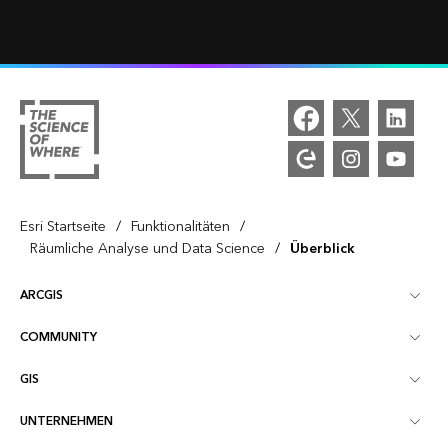
/
/
Esri Startseite
Funktionalitäten
/
Räumliche Analyse und Data Science
Überblick
ARCGIS
COMMUNITY
ArcGIS – Überblick
GIS
Esri Community
Kartenerstellung
UNTERNEHMEN
Was ist GIS?
ArcGIS Blog
ArcGIS Pro