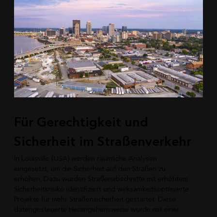
Für Gerechtigkeit und
Sicherheit im Straßenverkehr
In Louisville (USA) werden räumliche Analysen
eingesetzt, um die Sicherheit auf den Straßen zu
erhöhen. Dazu wurden Straßenabschnitte mit erhöhtem
Sicherheitsrisiko identifiziert und wirksamkeitsoptimierte
Projekte für mehr Straßensicherheit gestartet. Diese
datengesteuerte Herangehensweise wurde mit einer