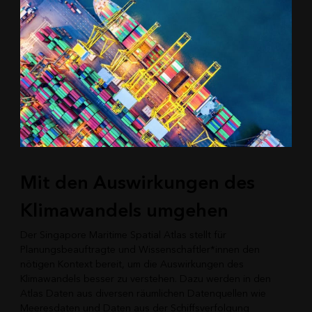
Mit den Auswirkungen des
Klimawandels umgehen
Der Singapore Maritime Spatial Atlas stellt für
Planungsbeauftragte und Wissenschaftler*innen den
nötigen Kontext bereit, um die Auswirkungen des
Klimawandels besser zu verstehen. Dazu werden in den
Atlas Daten aus diversen räumlichen Datenquellen wie
Meeresdaten und Daten aus der Schiffsverfolgung