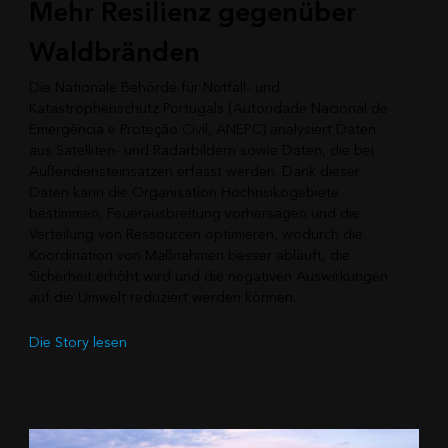
Mehr Resilienz gegenüber
Waldbränden
Die Nationale Behörde für Notfall- und
Katastrophenschutz Portugals (Autoridade Nacional de
Emergência e Proteção Civil, ANEPC) analysiert Daten
aus Satelliten- und Radarbildern sowie Daten, die bei
Außendiensteinsätzen erfasst werden. Dank dieser
Daten kann die Organisation Hochrisikogebiete
bestimmen, Feuerausbreitung vorhersagen und die
Verteilung von Ressourcen optimieren, wodurch die
Koordination von Maßnahmen besser abläuft, die
Sicherheit erhöht wird und die negativen Auswirkungen
auf die Umwelt reduziert werden können.
Die Story lesen