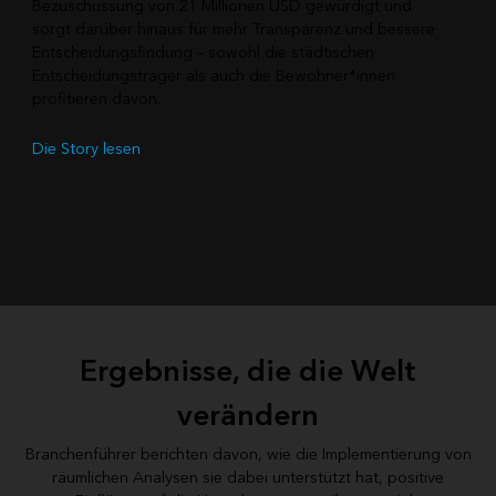
Bezuschussung von 21 Millionen USD gewürdigt und
sorgt darüber hinaus für mehr Transparenz und bessere
Entscheidungsfindung – sowohl die städtischen
Entscheidungsträger als auch die Bewohner*innen
profitieren davon.
Die Story lesen
Ergebnisse, die die Welt
verändern
Branchenführer berichten davon, wie die Implementierung von
räumlichen Analysen sie dabei unterstützt hat, positive