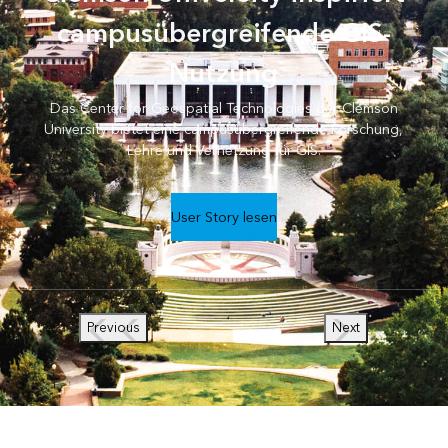
campusübergreifende GIS-
Nutzung
Das Center for Geospatial Technologies der Clemson
University bietet eine campusübergreifende Forschung,
Lehre und Vernetzung für GIS.
User Story lesen
Previous
Next