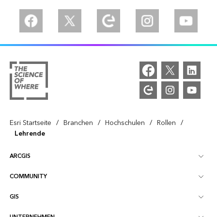
Facebook
Twitter
Esri Community
Instagram
YouTube
/
/
/
/
Esri Startseite
Branchen
Hochschulen
Rollen
Lehrende
ARCGIS
COMMUNITY
ArcGIS – Überblick
GIS
Esri Community
Kartenerstellung