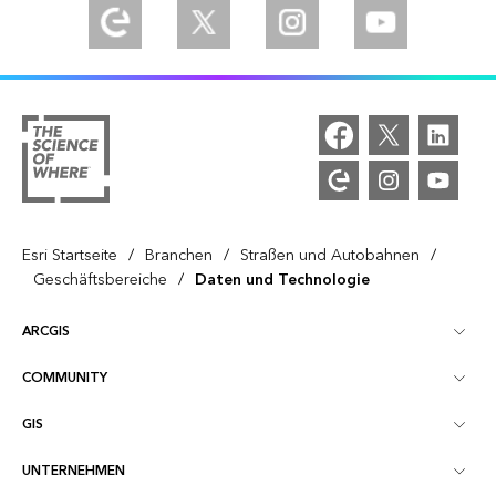
/
/
/
Esri Startseite
Branchen
Straßen und Autobahnen
/
Geschäftsbereiche
Daten und Technologie
ARCGIS
COMMUNITY
ArcGIS – Überblick
GIS
Esri Community
Kartenerstellung
UNTERNEHMEN
Was ist GIS?
ArcGIS Blog
ArcGIS Pro