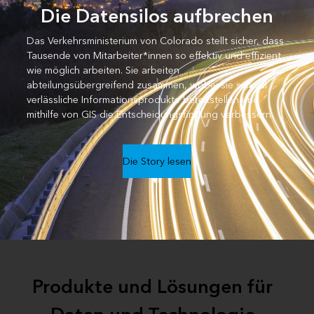
Die Datensilos aufbrechen
Das Verkehrsministerium von Colorado stellt sicher, dass
Tausende von Mitarbeiter*innen so effektiv und effizient
wie möglich arbeiten. Sie arbeiten
abteilungsübergreifend zusammen, wobei sie schnell
verlässliche Informationsprodukte bereitstellen und
mithilfe von GIS die Entscheidungsfindung verbessern.
Die Story lesen
Produkte und Lösungen für