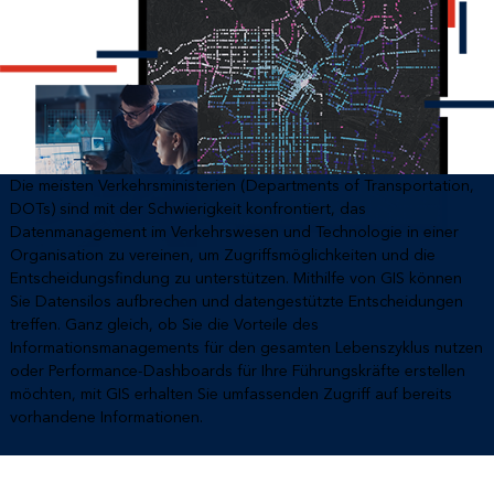
Die meisten Verkehrsministerien (Departments of Transportation,
DOTs) sind mit der Schwierigkeit konfrontiert, das
Datenmanagement im Verkehrswesen und Technologie in einer
Organisation zu vereinen, um Zugriffsmöglichkeiten und die
Entscheidungsfindung zu unterstützen. Mithilfe von GIS können
Sie Datensilos aufbrechen und datengestützte Entscheidungen
treffen. Ganz gleich, ob Sie die Vorteile des
Informationsmanagements für den gesamten Lebenszyklus nutzen
oder Performance-Dashboards für Ihre Führungskräfte erstellen
möchten, mit GIS erhalten Sie umfassenden Zugriff auf bereits
vorhandene Informationen.