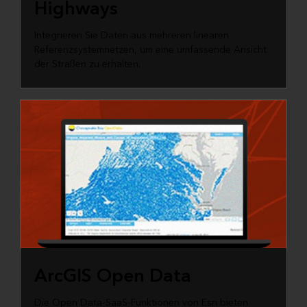
Highways
Integrieren Sie Daten aus mehreren linearen
Referenzsystemnetzen, um eine umfassende Ansicht
der Straßen zu erhalten.
ArcGIS Open Data
Die Open Data-SaaS-Funktionen von Esri bieten