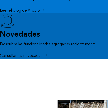
Leer el blog de ArcGIS
Novedades
Descubra las funcionalidades agregadas recientemente.
Consultar las novedades