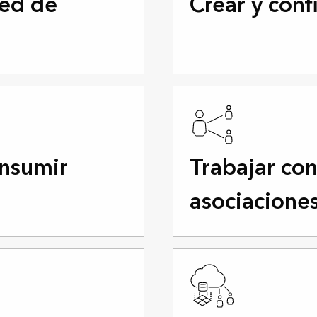
red de
Crear y conf
onsumir
Trabajar co
asociacione