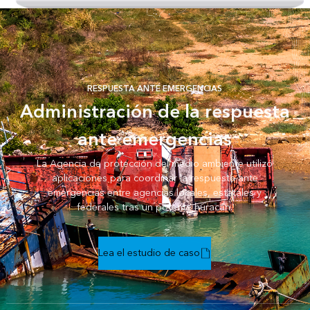
RESPUESTA ANTE EMERGENCIAS
Administración de la respuesta
ante emergencias
La Agencia de protección del medio ambiente utilizó
aplicaciones para coordinar la respuesta ante
emergencias entre agencias locales, estatales y
federales tras un potente huracán.
Lea el estudio de caso