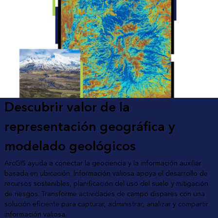
Descubrir valor de la
representación geográfica y
modelado geológicos
ArcGIS ayuda a conectar la geociencia y la información auxiliar
basada en ubicación. Información valiosa apoya el desarrollo de
recursos sostenibles, planificación del uso del suelo y mitigación
de riesgos. Transforme actividades de campo dispares con una
solución eficiente para capturar, administrar, analizar y compartir
información valiosa.