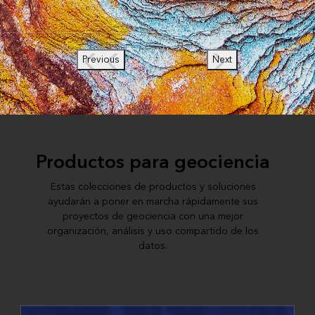
Previous
Next
Productos para geociencia
Estas colecciones de productos y soluciones
ayudarán a poner en marcha rápidamente sus
proyectos de geociencia con una mejor
organización, análisis y uso compartido de los
datos.