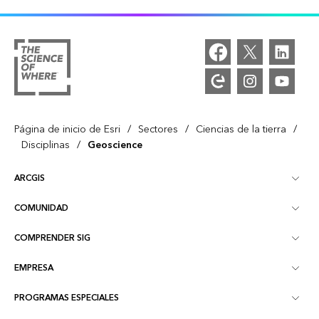
/
/
/
Página de inicio de Esri
Sectores
Ciencias de la tierra
/
Disciplinas
Geoscience
ARCGIS
COMUNIDAD
Descripción general de ArcGIS
COMPRENDER SIG
Comunidad de Esri
Representación cartográfica
EMPRESA
¿Qué son los SIG?
Blog de ArcGIS
ArcGIS Pro
PROGRAMAS ESPECIALES
Acerca de Esri
Inteligencia de ubicación
Blog del sector
ArcGIS Enterprise