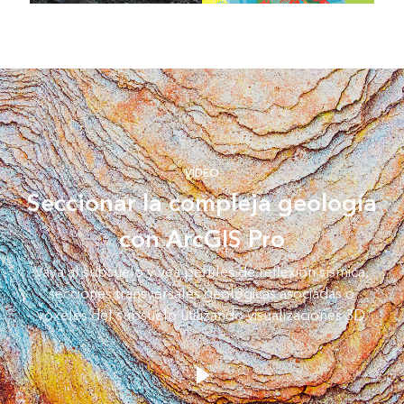
VÍDEO
Seccionar la compleja geología
con ArcGIS Pro
Vaya al subsuelo y vea perfiles de reflexión sísmica,
secciones transversales geológicas asociadas o
vóxeles del subsuelo utilizando visualizaciones 3D.