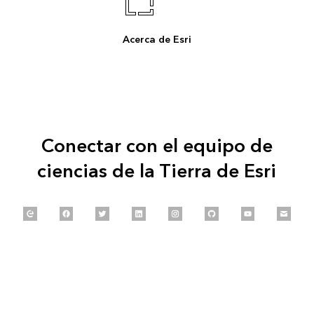
Acerca de Esri
Conectar con el equipo de
ciencias de la Tierra de Esri
Explore our Esri Community
Follow us on Facebook
Follow us on Twitter
Connect with us on LinkedIn
Follow us on Instagram
Explore our GitHub
Follow us on 
Email 