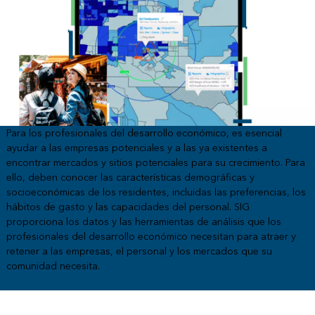
Para los profesionales del desarrollo económico, es esencial
ayudar a las empresas potenciales y a las ya existentes a
encontrar mercados y sitios potenciales para su crecimiento. Para
ello, deben conocer las características demográficas y
socioeconómicas de los residentes, incluidas las preferencias, los
hábitos de gasto y las capacidades del personal. SIG
proporciona los datos y las herramientas de análisis que los
profesionales del desarrollo económico necesitan para atraer y
retener a las empresas, el personal y los mercados que su
comunidad necesita.