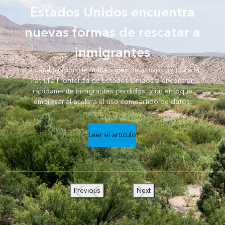
Estados Unidos encuentra
nuevas formas de rescatar a
inmigrantes
La catalogación de ubicaciones de activos ayuda a la
Patrulla Fronteriza de Estados Unidos a encontrar
rápidamente inmigrantes perdidos, y un enfoque
empresarial acelera el uso compartido de datos.
Leer el artículo
Previous
Next