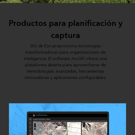
Productos para planificación y
captura
SIG de Esri proporciona tecnologías
transformadoras para organizaciones de
inteligencia. El software ArcGIS ofrece una
plataforma abierta para aprovecharse de
metodologías avanzadas, herramientas
innovadoras y aplicaciones configurables.