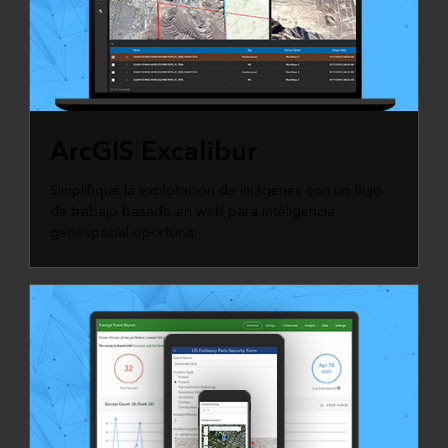
ArcGIS Excalibur
Simplifique la explotación de imágenes con un flujo
de trabajo basado en web para inteligencia
geoespacial oportuna.