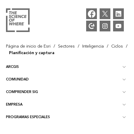
/
/
/
/
Página de inicio de Esri
Sectores
Inteligencia
Ciclos
Planificación y captura
ARCGIS
COMUNIDAD
Descripción general de ArcGIS
COMPRENDER SIG
Comunidad de Esri
Representación cartográfica
EMPRESA
¿Qué son los SIG?
Blog de ArcGIS
ArcGIS Pro
PROGRAMAS ESPECIALES
Acerca de Esri
Inteligencia de ubicación
Blog del sector
ArcGIS Enterprise
ArcGIS for Personal Use
Póngase en contacto con nosotros