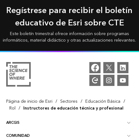
Regístrese para recibir el boletín
educativo de Esri sobre CTE
Este boletín trimestral ofrece información sobre programas
informáticos, material didáctico y otras actualizaciones relevantes.
/
/
/
Página de inicio de Esri
Sectores
Educación Básica
/
Rol
Instructores de educación técnica y profesional
ARCGIS
COMUNIDAD
Descripción general de ArcGIS