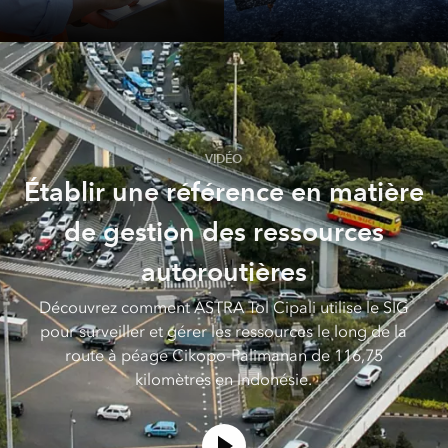
Infrastructure
Administration
nationale
VIDÉO
Établir une référence en matière
de gestion des ressources
autoroutières
Découvrez comment ASTRA Tol Cipali utilise le SIG
pour surveiller et gérer les ressources le long de la
route à péage Cikopo-Palimanan de 116,75
kilomètres en Indonésie.