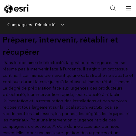
Compagnies d’électricité
Menu
Préparer, intervenir, rétablir et
récupérer
Dans le domaine de l’électricité, la gestion des urgences ne se
résume pas à intervenir face à l’urgence. Il s’agit d’un processus
continu. Il commence bien avant qu’une catastrophe ne s’abatte et
continue durant la crise jusqu’à la phase ultime de rétablissement.
Le degré de préparation face aux urgences des producteurs
d’électricité, leur intervention rapide, leur capacité à rétablir
l’alimentation et la restauration des installations et des services
reposent tous largement sur la localisation. ArcGIS localise
rapidement les faiblesses, les pannes, les dégâts, les équipes et
les matériaux. Pour une intervention d’urgence rapide des
compagnies d’électricité, ArcGIS donne accès aux données
essentielles pour une meilleure gestion des urgences et un