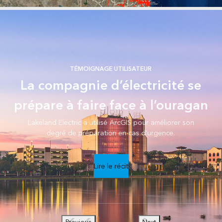
TÉMOIGNAGE UTILISATEUR
La compagnie d’électricité se
prépare à faire face à l’ouragan
Lakeland Electric a utilisé ArcGIS pour améliorer son
degré de préparation en cas d’urgence.
Lire le récit