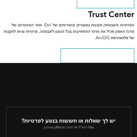
ראה כיצד אנו מצייתים לחוק CCPA
Trust Center
הפרטיות והאבטחה מובנות במוצרים ובשירותים של Esri. אתר האינטרנט של
מרכז האמון מכיל את פרטי ההתחייבות בכל הנוגע לאבטחה, פרטיות וציות לתקנות
של פלטפורמת ArcGIS.
למידע נוסף, בקר באתר Trust.ArcGIS.com
יש לך שאלות או חששות בנוגע לפרטיות?
שלח דוא"ל אל privacy@esri.com