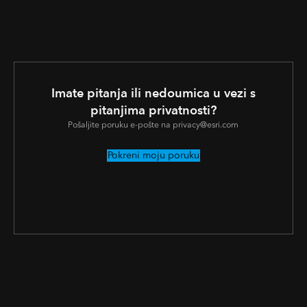
Imate pitanja ili nedoumica u vezi s
pitanjima privatnosti?
Pošaljite poruku e-pošte na privacy@esri.com
Pokreni moju poruku