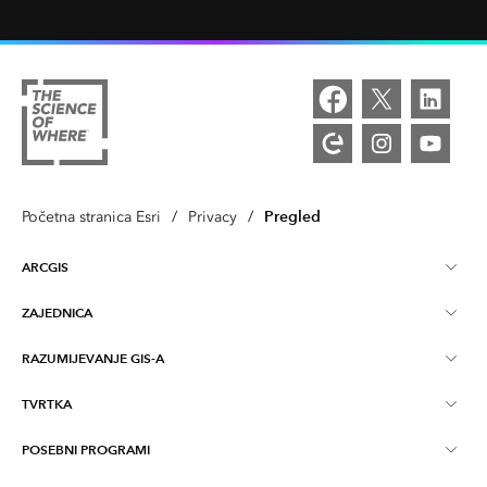
Pregled
Početna stranica Esri
/
Privacy
/
ARCGIS
ZAJEDNICA
ArcGIS pregled
RAZUMIJEVANJE GIS-A
Esri zajednica
Kartiranje
TVRTKA
Što je GIS?
Blog ArcGIS
ArcGIS Pro
POSEBNI PROGRAMI
O tvrtki Esri
Lokacijska inteligencija
Blog o industriji
ArcGIS Enterprise