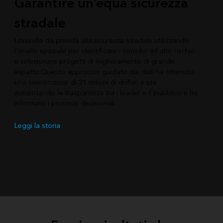
Garantire un’equa sicurezza
stradale
Louisville dà priorità alla sicurezza stradale utilizzando
l'analisi spaziale per identificare i corridoi ad alto rischio
e selezionare progetti di miglioramento di grande
impatto.Questo approccio guidato dai dati ha ottenuto
una sovvenzione di 21 milioni di dollari e sta
aumentando la trasparenza tra i leader e il pubblico e ha
informato i processi decisionali.
Leggi la storia