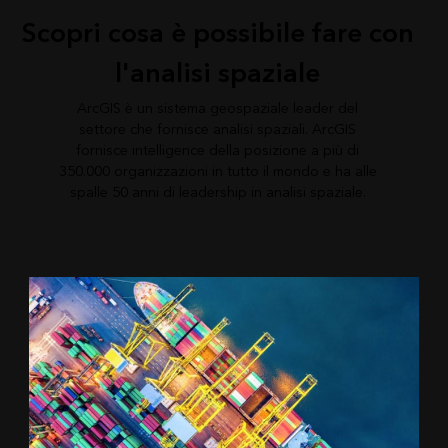
Scopri cosa è possibile fare con
l'analisi spaziale
ArcGIS è un sistema geospaziale leader del
settore che fornisce analisi spaziali. ArcGIS
fornisce intelligence della posizione a più di
350.000 organizzazioni in tutto il mondo e ha alle
spalle 50 anni di leadership in analisi spaziale.