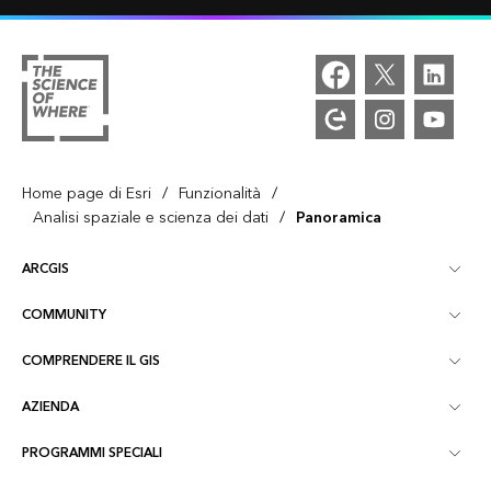
/
/
Home page di Esri
Funzionalità
/
Analisi spaziale e scienza dei dati
Panoramica
ARCGIS
COMMUNITY
Panoramica ArcGIS
COMPRENDERE IL GIS
Community Esri
Mappatura
AZIENDA
Cos'è il GIS?
Blog di ArcGIS
ArcGIS Pro
PROGRAMMI SPECIALI
Informazioni su Esri
Location Intelligence
Blog del settore
ArcGIS Enterprise