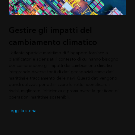
Gestire gli impatti del
cambiamento climatico
L’atlante spaziale marittimo di Singapore fornisce a
pianificatori e scienziati il contesto di cui hanno bisogno
per comprendere gli impatti dei cambiamenti climatici
integrando diverse fonti di dati geospaziali come dati
marittimi e tracciamento delle navi. Questi dati vengono
quindi utilizzati per ottimizzare le rotte, identificare i
rischi, migliorare l'efficienza e promuovere la gestione di
operazioni marittime sostenibili.
Leggi la storia