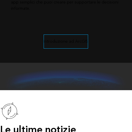
app semplici che puoi creare per supportare le decisioni
informate.
Introduzione ad ArcGIS
Le ultime notizie