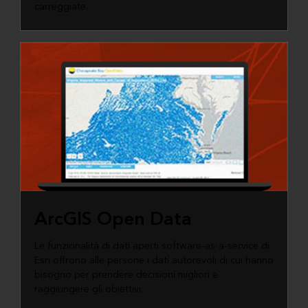
carreggiate.
ArcGIS Open Data
Le funzionalità di dati aperti software-as-a-service di
Esri offrono alle persone i dati autorevoli di cui hanno
bisogno per prendere decisioni migliori e
raggiungere gli obiettivi.