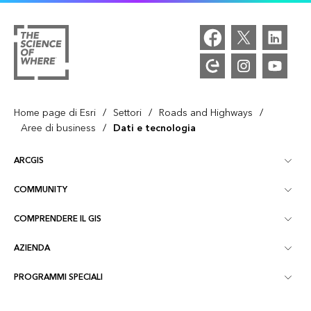
/
/
/
Home page di Esri
Settori
Roads and Highways
/
Aree di business
Dati e tecnologia
ARCGIS
COMMUNITY
Panoramica ArcGIS
COMPRENDERE IL GIS
Community Esri
Mappatura
AZIENDA
Cos'è il GIS?
Blog di ArcGIS
ArcGIS Pro
PROGRAMMI SPECIALI
Informazioni su Esri
Location Intelligence
Blog del settore
ArcGIS Enterprise
ArcGIS per uso personale