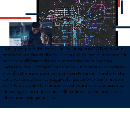
La maggior parte dei dipartimenti dei trasporti (DOT) ha dovuto
affrontare la difficoltà di unire la gestione dei dati di trasporto e la
tecnologia all'interno di un'organizzazione per supportare
l'accessibilità e il processo decisionale. GIS ti aiuta ad abbattere i
silos di dati e a prendere decisioni basate sui dati. Sia che tu stia
cercando di cogliere i vantaggi della gestione delle informazioni
dell'intero ciclo di vita o di creare dashboard sulle prestazioni per
i tuoi dirigenti aziendali senior, GIS ti offre un ampio accesso alle
informazioni che già possiedi.