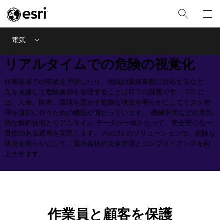
電気
Menu
リアルタイムでの危険の視覚化
作業現場での事故を予防したり、地域の緊急事態に対応するなど、
先を見越して危険要因を管理することは目下の課題です。 GIS に
は、人命、財産、環境を脅かす危険な状況を明らかにしてリスク管
理を適切に行うための機能が備わっています。 機械学習などの革新
的な解析技術とリアルタイム データが一体となって、安全安心な一
貫性のある運用を実現します。 ArcGIS のソリューションは、危険な
状況を明らかにして、電力会社の安全管理とコンプライアンスを向
上させます。
作業員と顧客を保護