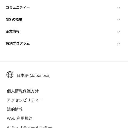
コミュニティー
ArcGIS の概要
GIS の概要
Esri Community
マッピング
企業情報
GIS とは
ArcGIS ブログ
ArcGIS Pro
特別プログラム
Esri について
ロケーション インテリジェンス
業界ブログ
ArcGIS Enterprise
ArcGIS for Personal Use
Esri に連絡
トレーニング
ユーザー調査およびテスト
ArcGIS Online
ArcGIS for Student Use
採用情報
ArcUser
Esri Young Professionals Network
日本語 (Japanese)
開発者向けテクノロジー
自然保護
オープンビジョン
ArcNews
イベント
ArcGIS Location Platform
個人情報保護方針
災害対応
パートナー
アクセシビリティー
ArcWatch
Esri ストア
法的情報
教育機関
企業行動規範
Esri Press
ArcGIS Architecture Center
Web 利用規約
非営利組織
環境および持続可能性の取り組み
セキュリティー センター