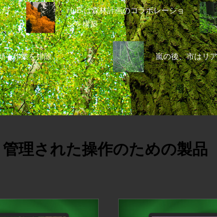
れた
Hub は森林計画のコラボレーショ
ンを構築
勘に頼る作業を排除
嵐の後、市はリ
管理された操作のための製品