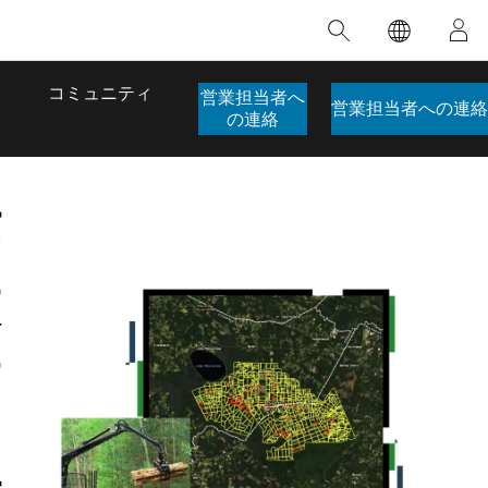
注目のトレーニング
注目の製品
注目のストーリー
注目
GIS について
イノベーションへの取り
組み
合わせ
GIS とは
ト
コミュニティ
営業担当者へ
人工知能 (AI)
営業担当者への連絡
のアクセ
の実践
の連絡
地理学的アプローチ
ロケーション インテリ
ジェンス
 更
作
デジタル トランスフォ
ーメーション
品、開発
デジタル ツイン
業
ー
空間データ サイエンス: 解析を進化さ
ArcGIS Pro の概要
マップがライフラインとなるとき
The
ンド
せる
ArcGIS Pro は、Esri の世界をリードする
2024 年にブラジルで発生した歴史的な洪水
著: J
GIS デスクトップ アプリケーションであ
の際、GIS 技術を専門とする企業である
管
このインストラクター主導型のコースで
本書
り、マッピング、解析、データ管理に用い
Codex は、30 日間で 17 件の緊急洪水アプ
は、データのパターンや関係性を明らかに
かつ
られています。 技術がどのようなものかを
リケーションを構築し、重要な救助活動を
するために使用される空間統計技術を探索
解決
確認したり、ハンズオンのインタラクティ
実現しました。
し、複雑な問題を解決する知見を引き出し
らか
理
ブ マップを試したり、製品の機能を調べた
ます。
ストーリーを読む
り、無料トライアルを開始したりします。
本書