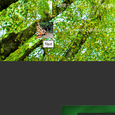
環境スチュワードシップは優
ビジネス
Culp Lumber は操作から
Next