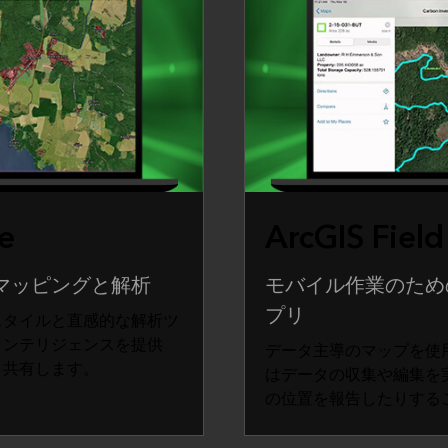
e
ArcGIS Fiel
マッピングと解析
モバイル作業のため
プリ
スタイルと直感的な解析ツ
インテリジェンスを提供
データ主導のマップを使
と共有します。
はデータの収集や編集を
の位置を報告したりする