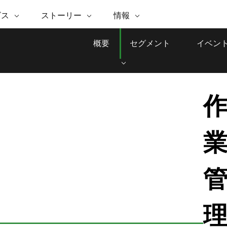
注目のイニシアティブ
ビス
ストーリー
情報
能
ESRI ストーリー
セルフサービス
ESRI について
ARCGIS の購入
ESRI に連絡
 サービス
織
ッピング
WhereNext Magazine
優れた地理空間情報活用へ
Esri について
ユーザー タイプ
ArcUser
サポートに問い
概要
セグメント
イベン
ータを空間的に表示および理解
エグゼクティブレベルのニ
の道
ArcGIS へのロールベース
ArcGIS ユーザー向け
ト
全
Esri のプログラムと取り組み
ュースと洞察
ス
的な技術リソース
析
Esri Community
ス
イベント
置情報を分析に活用
Esri ブログ
Esri ストア
ArcNews
ArcGIS ブログ
実世界のグローバルな GIS
Esri の ArcGIS 製品
業界ニュースと ArcGIS
体
パートナー
ータ管理
技術革新
新情報
ドキュメント
間データの統合、編集、共有
購入方法
な開発
採用情報
Esri と The Science of Where の
Esri 製品、パートナー製
ArcWatch
My Esri
ポッドキャスト
者サブスクリプション
地理空間に関するニュ
メディアおよびアナリスト関
インフラストラクチャ管理
ビジネスおよびテクノロジ
ス、見解、およびトレ
すべての機能
係者の方へ
ー リーダーの声
GIS を活用して、最新の強靱で持続可能な未
来を創ります。 計画と運用に対する地理学
的アプローチは、インフラストラクチャ プ
Esri に連絡
すべてのストーリー
ロジェクトが周囲の環境とどのように関連
しているかをリーダーが理解するのに役立
ちます。
インフラストラクチャ管理の探索