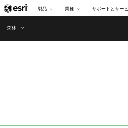
製品
業種
サポートとサー
ARCGIS
業種
サポートとサービス
機
ArcGIS の概要
建築・工業技術・建設
プロフェッショナル
非営利組
マ
森林
Esri のエンタープライズ地理空間
コンサル
デ
Menu
テクニカル サポー
市民の安
プラットフォーム
ビジネス
解
トレーニング
サイエン
ArcGIS Online
位
自然保護
完全な SaaS マッピング プラット
地方自治
デ
フォーム
教育機関
空
持続可能
ArcGIS Pro
公共エネルギー
世界有数の GIS ソフトウェア
電気通信
施設管理
ArcGIS Enterprise
交通機関
GIS とマッピングの基本的なシス
保健福祉サービス
テム
水道
中央政府
開発者向けテクノロジー
マッピング &amp; 空間解析アプリ
自然資源
ケーションの構築